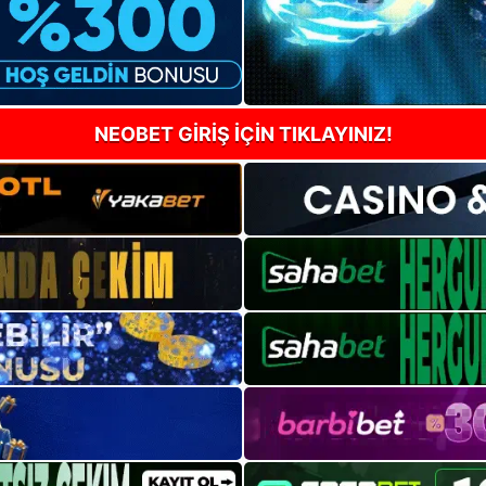
NEOBET GİRİŞ İÇİN TIKLAYINIZ!