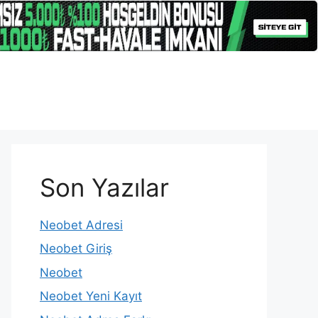
Son Yazılar
Neobet Adresi
Neobet Giriş
Neobet
Neobet Yeni Kayıt