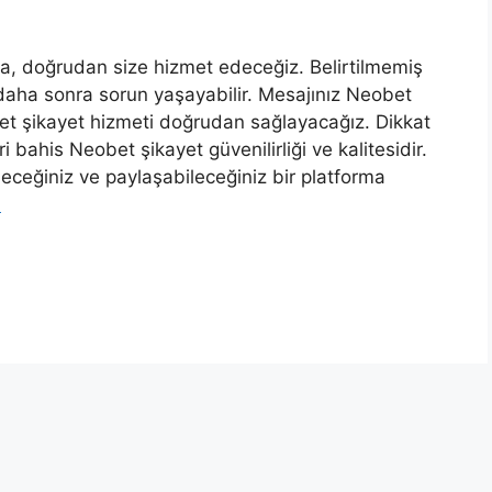
, doğrudan size hizmet edeceğiz. Belirtilmemiş
daha sonra sorun yaşayabilir. Mesajınız Neobet
t şikayet hizmeti doğrudan sağlayacağız. Dikkat
bahis Neobet şikayet güvenilirliği ve kalitesidir.
leceğiniz ve paylaşabileceğiniz bir platforma
u