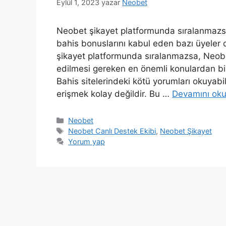
Eylül 1, 2023
yazar
Neobet
Neobet şikayet platformunda sıralanmazsa
bahis bonuslarını kabul eden bazı üyeler 
şikayet platformunda sıralanmazsa, Neobe
edilmesi gereken en önemli konulardan biri 
Bahis sitelerindeki kötü yorumları okuyabi
erişmek kolay değildir. Bu …
Devamını ok
Kategoriler
Neobet
Etiketler
Neobet Canlı Destek Ekibi
,
Neobet Şikayet
Yorum yap