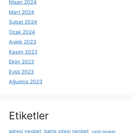
Nisan 2024
Mart 2024
Şubat 2024
Ocak 2024
Aralık 2023
Kasım 2023
Ekim 2023
Eylül 2023
Ağustos 2023
Etiketler
adresi neobet
bahis sitesi neobet
canli neobet