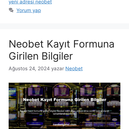
yeni adresi neobet
Yorum yap
Neobet Kayıt Formuna
Girilen Bilgiler
Ağustos 24, 2024
yazar
Neobet