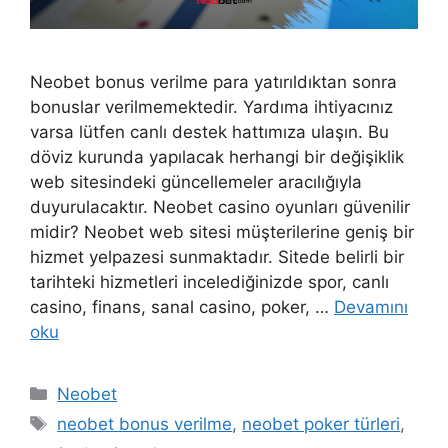
Neobet bonus verilme para yatırıldıktan sonra
bonuslar verilmemektedir. Yardıma ihtiyacınız
varsa lütfen canlı destek hattımıza ulaşın. Bu
döviz kurunda yapılacak herhangi bir değişiklik
web sitesindeki güncellemeler aracılığıyla
duyurulacaktır. Neobet casino oyunları güvenilir
midir? Neobet web sitesi müşterilerine geniş bir
hizmet yelpazesi sunmaktadır. Sitede belirli bir
tarihteki hizmetleri incelediğinizde spor, canlı
casino, finans, sanal casino, poker, …
Devamını
oku
Kategoriler
Neobet
Etiketler
neobet bonus verilme
,
neobet poker türleri
,