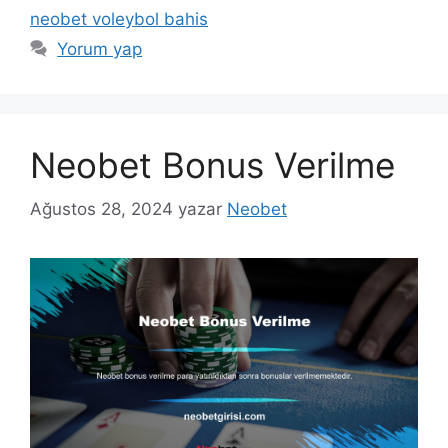
neobet voleybol bahis
Yorum yap
Neobet Bonus Verilme
Ağustos 28, 2024
yazar
Neobet