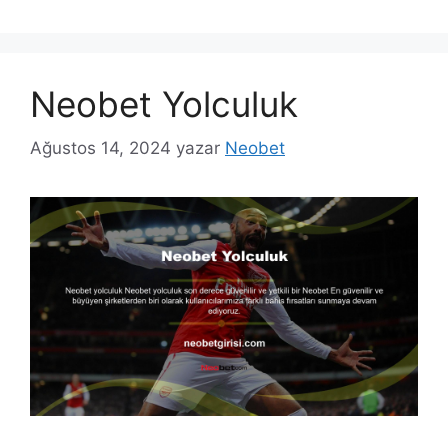
Neobet Yolculuk
Ağustos 14, 2024
yazar
Neobet