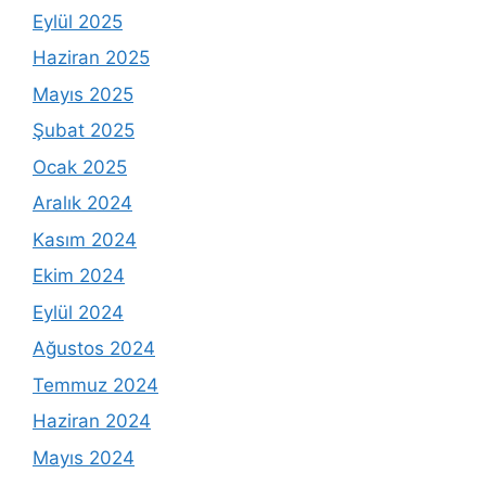
Eylül 2025
Haziran 2025
Mayıs 2025
Şubat 2025
Ocak 2025
Aralık 2024
Kasım 2024
Ekim 2024
Eylül 2024
Ağustos 2024
Temmuz 2024
Haziran 2024
Mayıs 2024