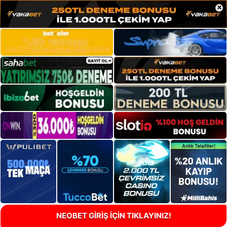
×
NEOBET GİRİŞ İÇİN TIKLAYINIZ!