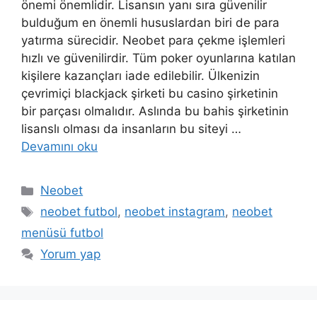
önemi önemlidir. Lisansın yanı sıra güvenilir
bulduğum en önemli hususlardan biri de para
yatırma sürecidir. Neobet para çekme işlemleri
hızlı ve güvenilirdir. Tüm poker oyunlarına katılan
kişilere kazançları iade edilebilir. Ülkenizin
çevrimiçi blackjack şirketi bu casino şirketinin
bir parçası olmalıdır. Aslında bu bahis şirketinin
lisanslı olması da insanların bu siteyi …
Devamını oku
Kategoriler
Neobet
Etiketler
neobet futbol
,
neobet instagram
,
neobet
menüsü futbol
Yorum yap