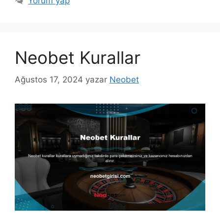
Yorum yap
Neobet Kurallar
Ağustos 17, 2024
yazar
Neobet