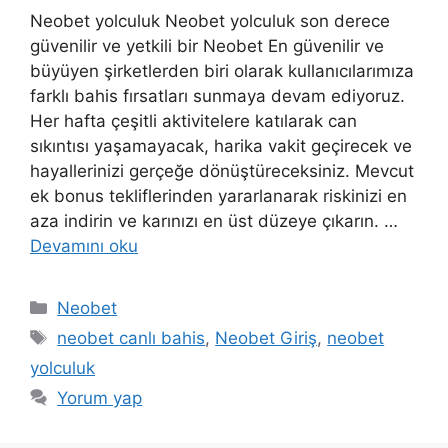
Neobet yolculuk Neobet yolculuk son derece
güvenilir ve yetkili bir Neobet En güvenilir ve
büyüyen şirketlerden biri olarak kullanıcılarımıza
farklı bahis fırsatları sunmaya devam ediyoruz.
Her hafta çeşitli aktivitelere katılarak can
sıkıntısı yaşamayacak, harika vakit geçirecek ve
hayallerinizi gerçeğe dönüştüreceksiniz. Mevcut
ek bonus tekliflerinden yararlanarak riskinizi en
aza indirin ve karınızı en üst düzeye çıkarın. …
Devamını oku
Kategoriler
Neobet
Etiketler
neobet canlı bahis
,
Neobet Giriş
,
neobet
yolculuk
Yorum yap