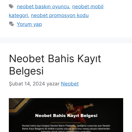
Etiketler
neobet baskın oyuncu
,
neobet mobil
kategori
,
neobet promosyon kodu
Yorum yap
Neobet Bahis Kayıt
Belgesi
Şubat 14, 2024
yazar
Neobet