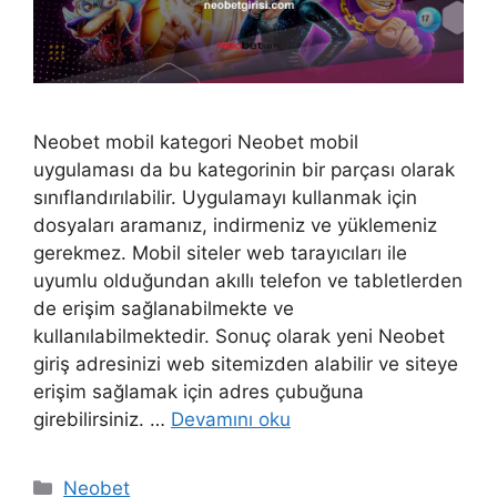
Neobet mobil kategori Neobet mobil
uygulaması da bu kategorinin bir parçası olarak
sınıflandırılabilir. Uygulamayı kullanmak için
dosyaları aramanız, indirmeniz ve yüklemeniz
gerekmez. Mobil siteler web tarayıcıları ile
uyumlu olduğundan akıllı telefon ve tabletlerden
de erişim sağlanabilmekte ve
kullanılabilmektedir. Sonuç olarak yeni Neobet
giriş adresinizi web sitemizden alabilir ve siteye
erişim sağlamak için adres çubuğuna
girebilirsiniz. …
Devamını oku
Kategoriler
Neobet