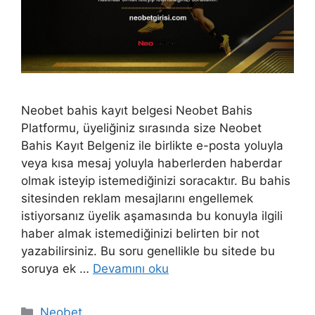
Neobet bahis kayıt belgesi Neobet Bahis
Platformu, üyeliğiniz sırasında size Neobet
Bahis Kayıt Belgeniz ile birlikte e-posta yoluyla
veya kısa mesaj yoluyla haberlerden haberdar
olmak isteyip istemediğinizi soracaktır. Bu bahis
sitesinden reklam mesajlarını engellemek
istiyorsanız üyelik aşamasında bu konuyla ilgili
haber almak istemediğinizi belirten bir not
yazabilirsiniz. Bu soru genellikle bu sitede bu
soruya ek …
Devamını oku
Kategoriler
Neobet