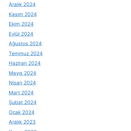
Aralık 2024
Kasım 2024
Ekim 2024
Eylül 2024
Ağustos 2024
Temmuz 2024
Haziran 2024
Mayıs 2024
Nisan 2024
Mart 2024
Şubat 2024
Ocak 2024
Aralık 2023