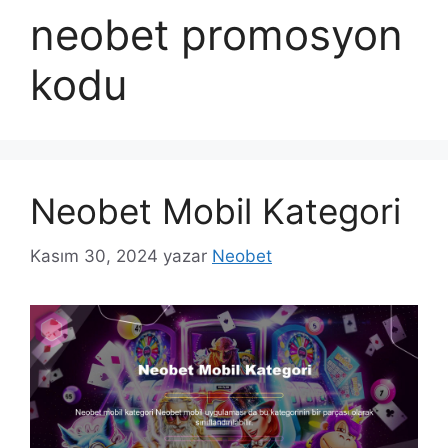
neobet promosyon
kodu
Neobet Mobil Kategori
Kasım 30, 2024
yazar
Neobet