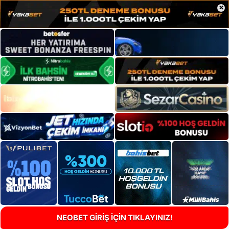
×
NEOBET GİRİŞ İÇİN TIKLAYINIZ!