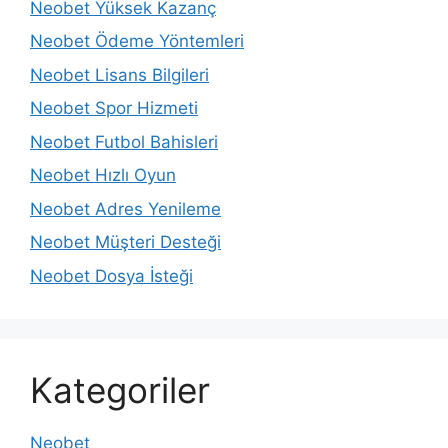
Neobet Yüksek Kazanç
Neobet Ödeme Yöntemleri
Neobet Lisans Bilgileri
Neobet Spor Hizmeti
Neobet Futbol Bahisleri
Neobet Hızlı Oyun
Neobet Adres Yenileme
Neobet Müşteri Desteği
Neobet Dosya İsteği
Kategoriler
Neobet