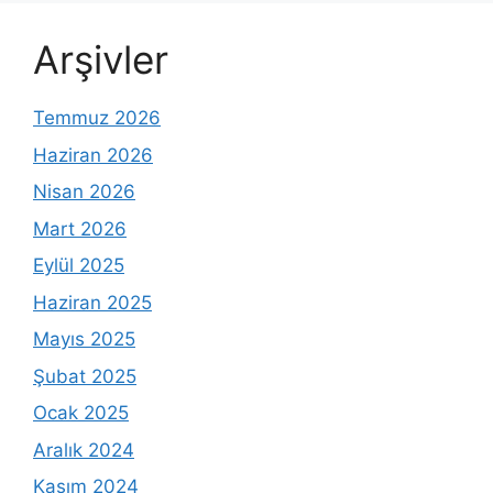
Arşivler
Temmuz 2026
Haziran 2026
Nisan 2026
Mart 2026
Eylül 2025
Haziran 2025
Mayıs 2025
Şubat 2025
Ocak 2025
Aralık 2024
Kasım 2024