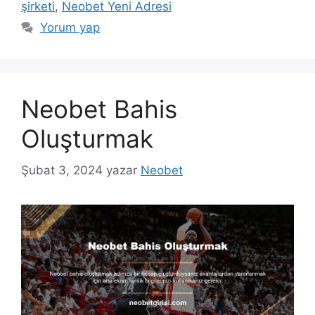
şirketi
,
Neobet Yeni Adresi
Yorum yap
Neobet Bahis
Oluşturmak
Şubat 3, 2024
yazar
Neobet