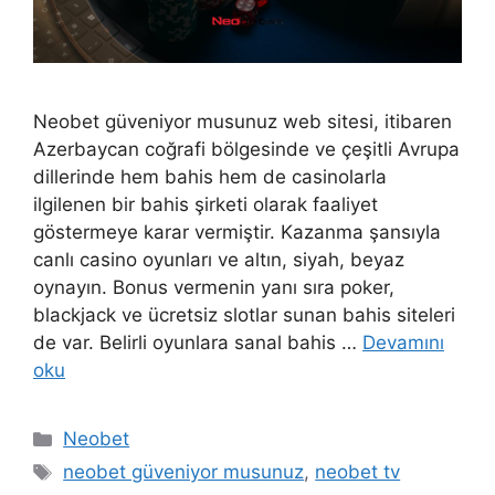
Neobet güveniyor musunuz web sitesi, itibaren
Azerbaycan coğrafi bölgesinde ve çeşitli Avrupa
dillerinde hem bahis hem de casinolarla
ilgilenen bir bahis şirketi olarak faaliyet
göstermeye karar vermiştir. Kazanma şansıyla
canlı casino oyunları ve altın, siyah, beyaz
oynayın. Bonus vermenin yanı sıra poker,
blackjack ve ücretsiz slotlar sunan bahis siteleri
de var. Belirli oyunlara sanal bahis …
Devamını
oku
Kategoriler
Neobet
Etiketler
neobet güveniyor musunuz
,
neobet tv