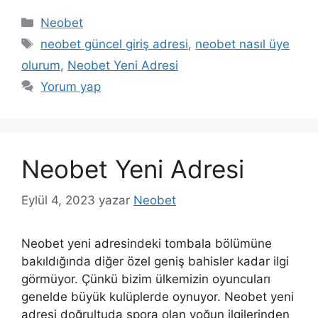
Kategoriler
Neobet
Etiketler
neobet güncel giriş adresi
,
neobet nasıl üye
olurum
,
Neobet Yeni Adresi
Yorum yap
Neobet Yeni Adresi
Eylül 4, 2023
yazar
Neobet
Neobet yeni adresindeki tombala bölümüne
bakıldığında diğer özel geniş bahisler kadar ilgi
görmüyor. Çünkü bizim ülkemizin oyuncuları
genelde büyük kulüplerde oynuyor. Neobet yeni
adresi doğrultuda spora olan yoğun ilgilerinden