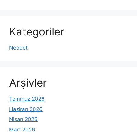
Kategoriler
Neobet
Arşivler
Temmuz 2026
Haziran 2026
Nisan 2026
Mart 2026