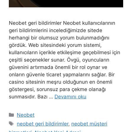
Neobet geri bildirimler Neobet kullanıcılarının
geri bildirimlerini incelediğimizde sitede
herhangi bir olumsuz yorum bulunmadığını
gördük. Web sitesindeki yorum sistemi,
kullanıcıların içerikle etkileşime geçebilmesi için
çeşitli seçenekler sunar. Övgü, oyuncuların
güvenini artırmada önemli bir rol oynar ve
onların güvenle ticaret yapmalarını sağlar. Bir
casino sitesinin meşru olduğunun en önemli
göstergesi, sorunsuz para çekme olanağı
sunmasıdır. Bazı …
Devamını oku
Kategoriler
Neobet
Etiketler
neobet geri bildirimler
,
neobet müşteri