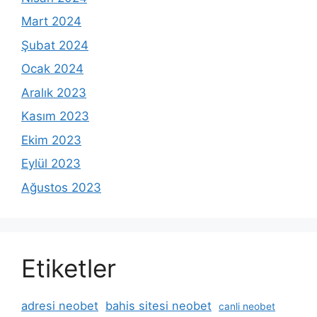
Mart 2024
Şubat 2024
Ocak 2024
Aralık 2023
Kasım 2023
Ekim 2023
Eylül 2023
Ağustos 2023
Etiketler
adresi neobet
bahis sitesi neobet
canli neobet