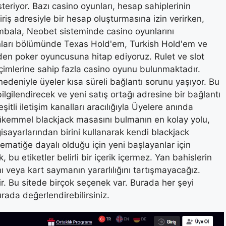
teriyor. Bazı casino oyunları, hesap sahiplerinin
iş adresiyle bir hesap oluşturmasına izin verirken,
mbala, Neobet sisteminde casino oyunlarını
oyunları bölümünde Texas Hold'em, Turkish Hold'em ve
en poker oyuncusuna hitap ediyoruz. Rulet ve slot
içimlerine sahip fazla casino oyunu bulunmaktadır.
nedeniyle üyeler kısa süreli bağlantı sorunu yaşıyor. Bu
ilgilendirecek ve yeni satış ortağı adresine bir bağlantı
şitli iletişim kanalları aracılığıyla Üyelere anında
 mükemmel blackjack masasını bulmanın en kolay yolu,
isayarlarından birini kullanarak kendi blackjack
tematiğe dayalı olduğu için yeni başlayanlar için
bu etiketler belirli bir içerik içermez. Yan bahislerin
ı veya kart saymanın yararlılığını tartışmayacağız.
lir. Bu sitede birçok seçenek var. Burada her şeyi
urada değerlendirebilirsiniz.