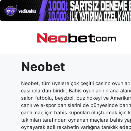
İçeriğe
atla
Neobet
Neobet, tüm üyelere çok çeşitli casino oyunlar
casinolardan biridir. Bahis oyunlarının ana alanı
salon futbolu, beyzbol, buz hokeyi ve Amerikan f
canlı ve e-spor bahislerini de bünyesinde barı
canlı maç için bahis kuponları oluşturmak için ku
takımları tarafından oynanan maçlara bahis yap
oynayarak adil rekabetin varlığına tanıklık edeb