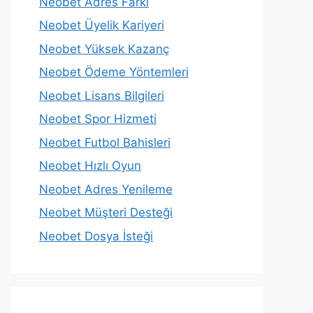
Neobet Adres Farkı
Neobet Üyelik Kariyeri
Neobet Yüksek Kazanç
Neobet Ödeme Yöntemleri
Neobet Lisans Bilgileri
Neobet Spor Hizmeti
Neobet Futbol Bahisleri
Neobet Hızlı Oyun
Neobet Adres Yenileme
Neobet Müşteri Desteği
Neobet Dosya İsteği