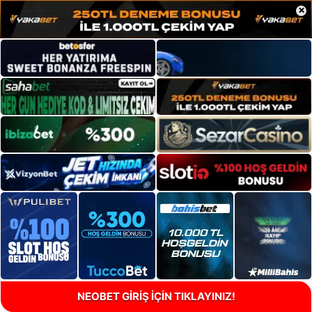
×
NEOBET GİRİŞ İÇİN TIKLAYINIZ!