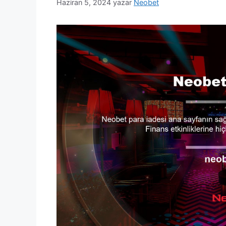
Haziran 5, 2024
yazar
Neobet