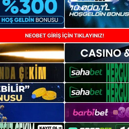
NEOBET GİRİŞ İÇİN TIKLAYINIZ!