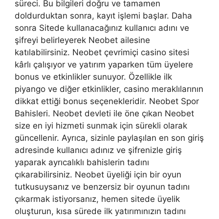
süreci. Bu bilgileri doğru ve tamamen
doldurduktan sonra, kayıt işlemi başlar. Daha
sonra Sitede kullanacağınız kullanıcı adını ve
şifreyi belirleyerek Neobet ailesine
katılabilirsiniz. Neobet çevrimiçi casino sitesi
kârlı çalışıyor ve yatırım yaparken tüm üyelere
bonus ve etkinlikler sunuyor. Özellikle ilk
piyango ve diğer etkinlikler, casino meraklılarının
dikkat ettiği bonus seçenekleridir. Neobet Spor
Bahisleri. Neobet devleti ile öne çıkan Neobet
size en iyi hizmeti sunmak için sürekli olarak
güncellenir. Ayrıca, sizinle paylaşılan en son giriş
adresinde kullanıcı adınız ve şifrenizle giriş
yaparak ayrıcalıklı bahislerin tadını
çıkarabilirsiniz. Neobet üyeliği için bir oyun
tutkusuysanız ve benzersiz bir oyunun tadını
çıkarmak istiyorsanız, hemen sitede üyelik
oluşturun, kısa sürede ilk yatırımınızın tadını