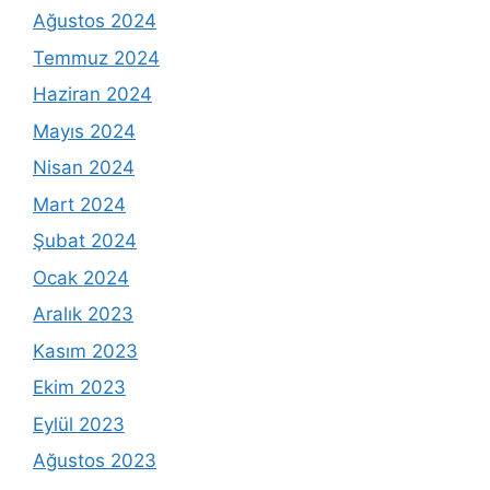
Ağustos 2024
Temmuz 2024
Haziran 2024
Mayıs 2024
Nisan 2024
Mart 2024
Şubat 2024
Ocak 2024
Aralık 2023
Kasım 2023
Ekim 2023
Eylül 2023
Ağustos 2023