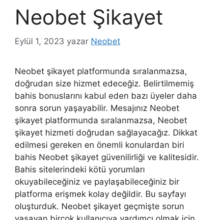
Neobet Şikayet
Eylül 1, 2023
yazar
Neobet
Neobet şikayet platformunda sıralanmazsa,
doğrudan size hizmet edeceğiz. Belirtilmemiş
bahis bonuslarını kabul eden bazı üyeler daha
sonra sorun yaşayabilir. Mesajınız Neobet
şikayet platformunda sıralanmazsa, Neobet
şikayet hizmeti doğrudan sağlayacağız. Dikkat
edilmesi gereken en önemli konulardan biri
bahis Neobet şikayet güvenilirliği ve kalitesidir.
Bahis sitelerindeki kötü yorumları
okuyabileceğiniz ve paylaşabileceğiniz bir
platforma erişmek kolay değildir. Bu sayfayı
oluşturduk. Neobet şikayet geçmişte sorun
yaşayan birçok kullanıcıya yardımcı olmak için