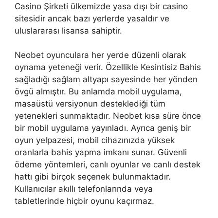
Casino Şirketi ülkemizde yasa dışı bir casino
sitesidir ancak bazı yerlerde yasaldır ve
uluslararası lisansa sahiptir.
Neobet oyunculara her yerde düzenli olarak
oynama yeteneği verir. Özellikle Kesintisiz Bahis
sağladığı sağlam altyapı sayesinde her yönden
övgü almıştır. Bu anlamda mobil uygulama,
masaüstü versiyonun desteklediği tüm
yetenekleri sunmaktadır. Neobet kısa süre önce
bir mobil uygulama yayınladı. Ayrıca geniş bir
oyun yelpazesi, mobil cihazınızda yüksek
oranlarla bahis yapma imkanı sunar. Güvenli
ödeme yöntemleri, canlı oyunlar ve canlı destek
hattı gibi birçok seçenek bulunmaktadır.
Kullanıcılar akıllı telefonlarında veya
tabletlerinde hiçbir oyunu kaçırmaz.