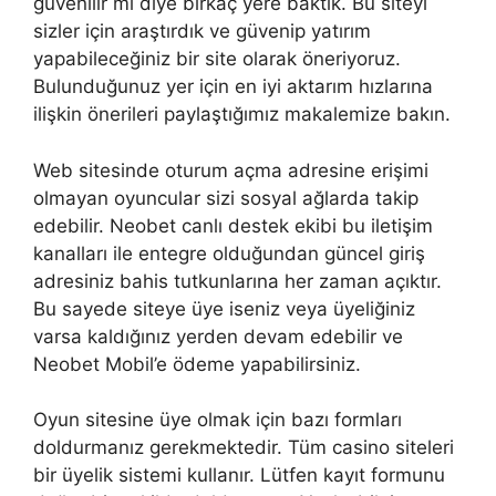
güvenilir mi diye birkaç yere baktık. Bu siteyi
sizler için araştırdık ve güvenip yatırım
yapabileceğiniz bir site olarak öneriyoruz.
Bulunduğunuz yer için en iyi aktarım hızlarına
ilişkin önerileri paylaştığımız makalemize bakın.
Web sitesinde oturum açma adresine erişimi
olmayan oyuncular sizi sosyal ağlarda takip
edebilir. Neobet canlı destek ekibi bu iletişim
kanalları ile entegre olduğundan güncel giriş
adresiniz bahis tutkunlarına her zaman açıktır.
Bu sayede siteye üye iseniz veya üyeliğiniz
varsa kaldığınız yerden devam edebilir ve
Neobet Mobil’e ödeme yapabilirsiniz.
Oyun sitesine üye olmak için bazı formları
doldurmanız gerekmektedir. Tüm casino siteleri
bir üyelik sistemi kullanır. Lütfen kayıt formunu