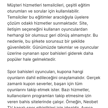
Müşteri hizmetleri temsilcileri, çeşitli eğitim
oturumları ve sorular için kullanılabilir.
Temsilciler bu eğitimler aracılığıyla üyelere
çözüm odaklı hizmetler sunmaktadır. Site,
iletişim seçeneğini kullanan oyunculardan
herhangi bir olumsuz geri dönüş almamıştır. Bu
nedenle, bu şirkete sorunsuz bir şekilde
güvenilebilir. Günümüzde takımlar ve oyuncular
üzerine oynanan spor bahisleri giderek daha
popüler hale gelmektedir.
Spor bahisleri oyuncuları, kupona hangi
oyunların dahil edileceğini onaylamalıdır. Gerçek
zamanlı kupon severler, başarı için tüm
oyunlarını takip etmek ister. Bazı hizmetler,
kullanıcıların programları takip etmesine izin
veren bahis sitelerinde çalışır. Örneğin, Neobet
TV kanalı spor etkinlikleri için idealdir. Ayrıca