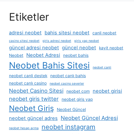
Etiketler
adresi neobet
bahis sitesi neobet
canli neobet
casino sitesi neobet
giris adresi neobet
giris yap neobet
güncel adresi neobet
güncel neobet
kayit neobet
Neobet Adresi
Neobet
neobet bahis
Neobet Bahis Sitesi
neobet canli
neobet canli destek
neobet canlı bahis
neobet canlı casino
neobet casino severler
Neobet Casino Sitesi
neobet girisi
neobet com
neobet giris twitter
neobet giris yap
Neobet Giriş
Neobet Güncel
Neobet Güncel Adresi
neobet güncel adres
neobet instagram
neobet hesap açma