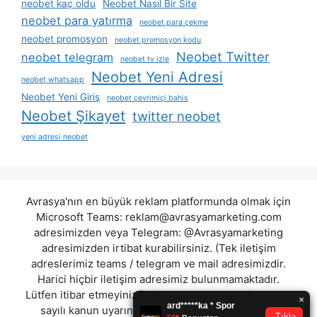
neobet kaç oldu
Neobet Nasıl Bir Site
neobet para yatırma
neobet para çekme
neobet promosyon
neobet promosyon kodu
Neobet Twitter
neobet telegram
neobet tv izle
Neobet Yeni Adresi
neobet whatsapp
Neobet Yeni Giriş
neobet çevrimiçi bahis
Neobet Şikayet
twitter neobet
yeni adresi neobet
Avrasya'nın en büyük reklam platformunda olmak için
Microsoft Teams:
reklam@avrasyamarketing.com
adresimizden veya Telegram: @Avrasyamarketing
adresimizden irtibat kurabilirsiniz. (Tek iletişim
adreslerimiz teams / telegram ve mail adresimizdir.
Harici hiçbir iletişim adresimiz bulunmamaktadır.
Lütfen itibar etmeyiniz.) Türkiye yasalarına göre 7258
sayılı kanun uyarınca yasa dışı bahis oynamanın