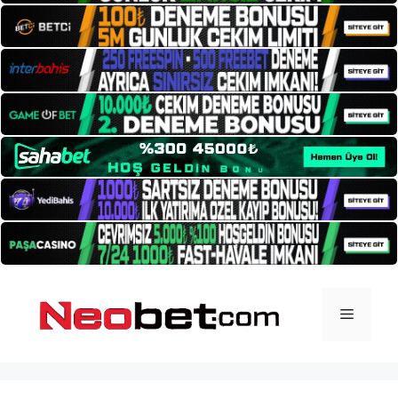
İçeriğe
atla
Menü