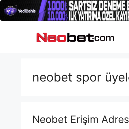
İçeriğe
atla
neobet spor üyel
Neobet Erişim Adres