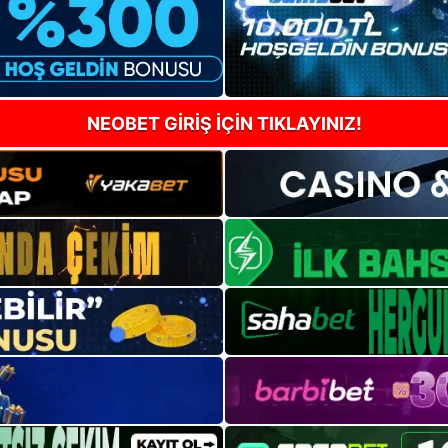
NEOBET GİRİŞ İÇİN TIKLAYINIZ!