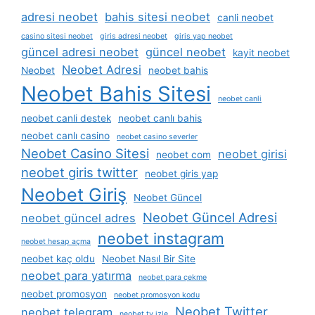
adresi neobet
bahis sitesi neobet
canli neobet
casino sitesi neobet
giris adresi neobet
giris yap neobet
güncel adresi neobet
güncel neobet
kayit neobet
Neobet Adresi
Neobet
neobet bahis
Neobet Bahis Sitesi
neobet canli
neobet canli destek
neobet canlı bahis
neobet canlı casino
neobet casino severler
Neobet Casino Sitesi
neobet girisi
neobet com
neobet giris twitter
neobet giris yap
Neobet Giriş
Neobet Güncel
Neobet Güncel Adresi
neobet güncel adres
neobet instagram
neobet hesap açma
neobet kaç oldu
Neobet Nasıl Bir Site
neobet para yatırma
neobet para çekme
neobet promosyon
neobet promosyon kodu
Neobet Twitter
neobet telegram
neobet tv izle