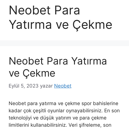
Neobet Para
Yatırma ve Çekme
Neobet Para Yatırma
ve Çekme
Eylül 5, 2023
yazar
Neobet
Neobet para yatırma ve çekme spor bahislerine
kadar çok çeşitli oyunlar oynayabilirsiniz. En son
teknolojiyi ve düşük yatırım ve para çekme
limitlerini kullanabilirsiniz. Veri şifreleme, son