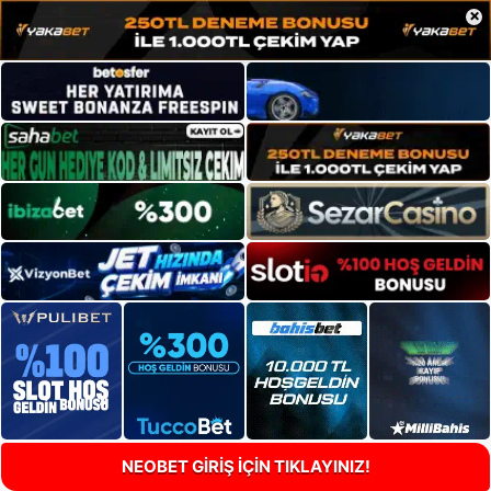
×
NEOBET GİRİŞ İÇİN TIKLAYINIZ!