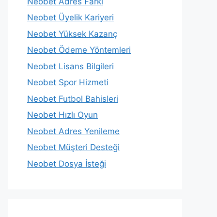
Neobet Adres Farkı
Neobet Üyelik Kariyeri
Neobet Yüksek Kazanç
Neobet Ödeme Yöntemleri
Neobet Lisans Bilgileri
Neobet Spor Hizmeti
Neobet Futbol Bahisleri
Neobet Hızlı Oyun
Neobet Adres Yenileme
Neobet Müşteri Desteği
Neobet Dosya İsteği