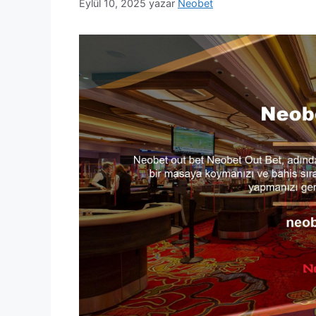
Eylül 10, 2025
yazar
Neobet