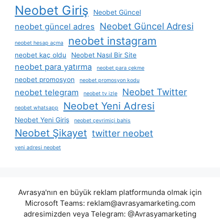
Neobet Giriş
Neobet Güncel
Neobet Güncel Adresi
neobet güncel adres
neobet instagram
neobet hesap açma
neobet kaç oldu
Neobet Nasıl Bir Site
neobet para yatırma
neobet para çekme
neobet promosyon
neobet promosyon kodu
Neobet Twitter
neobet telegram
neobet tv izle
Neobet Yeni Adresi
neobet whatsapp
Neobet Yeni Giriş
neobet çevrimiçi bahis
Neobet Şikayet
twitter neobet
yeni adresi neobet
Avrasya'nın en büyük reklam platformunda olmak için
Microsoft Teams:
reklam@avrasyamarketing.com
adresimizden veya Telegram: @Avrasyamarketing