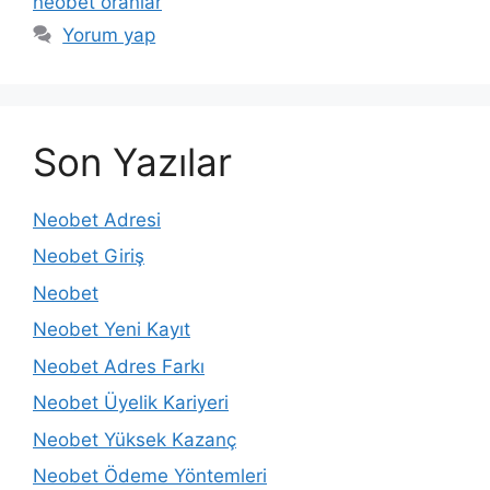
neobet oranlar
Yorum yap
Son Yazılar
Neobet Adresi
Neobet Giriş
Neobet
Neobet Yeni Kayıt
Neobet Adres Farkı
Neobet Üyelik Kariyeri
Neobet Yüksek Kazanç
Neobet Ödeme Yöntemleri