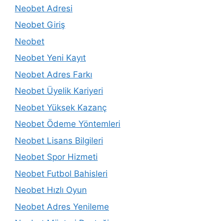
Neobet Adresi
Neobet Giriş
Neobet
Neobet Yeni Kayıt
Neobet Adres Farkı
Neobet Üyelik Kariyeri
Neobet Yüksek Kazanç
Neobet Ödeme Yöntemleri
Neobet Lisans Bilgileri
Neobet Spor Hizmeti
Neobet Futbol Bahisleri
Neobet Hızlı Oyun
Neobet Adres Yenileme