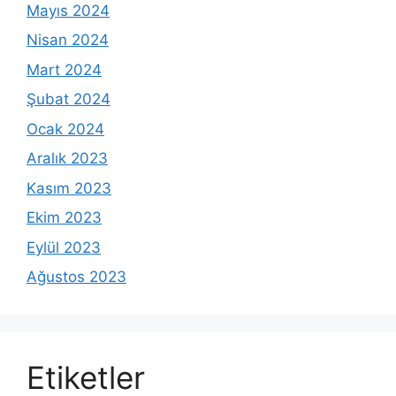
Mayıs 2024
Nisan 2024
Mart 2024
Şubat 2024
Ocak 2024
Aralık 2023
Kasım 2023
Ekim 2023
Eylül 2023
Ağustos 2023
Etiketler