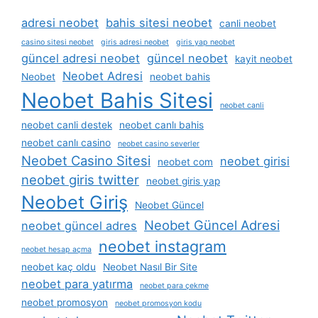
adresi neobet
bahis sitesi neobet
canli neobet
casino sitesi neobet
giris adresi neobet
giris yap neobet
güncel adresi neobet
güncel neobet
kayit neobet
Neobet Adresi
Neobet
neobet bahis
Neobet Bahis Sitesi
neobet canli
neobet canli destek
neobet canlı bahis
neobet canlı casino
neobet casino severler
Neobet Casino Sitesi
neobet girisi
neobet com
neobet giris twitter
neobet giris yap
Neobet Giriş
Neobet Güncel
Neobet Güncel Adresi
neobet güncel adres
neobet instagram
neobet hesap açma
neobet kaç oldu
Neobet Nasıl Bir Site
neobet para yatırma
neobet para çekme
neobet promosyon
neobet promosyon kodu