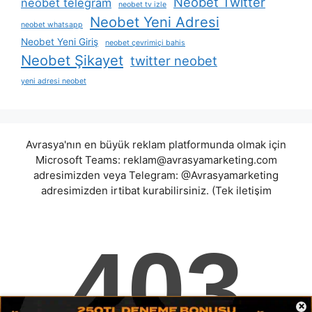
Neobet Twitter
neobet telegram
neobet tv izle
Neobet Yeni Adresi
neobet whatsapp
Neobet Yeni Giriş
neobet çevrimiçi bahis
Neobet Şikayet
twitter neobet
yeni adresi neobet
Avrasya'nın en büyük reklam platformunda olmak için
Microsoft Teams:
reklam@avrasyamarketing.com
adresimizden veya Telegram: @Avrasyamarketing
adresimizden irtibat kurabilirsiniz. (Tek iletişim
adreslerimiz teams / telegram ve mail adresimizdir.
Harici hiçbir iletişim adresimiz bulunmamaktadır.
Lütfen itibar etmeyiniz.) Türkiye yasalarına göre 7258
sayılı kanun uyarınca yasa dışı bahis oynamanın
cezaları mevcuttur. Şu an bulunduğunuz site hiç bir
şekilde illegal bahis oyunları oynatmıyor ve oynamaya
aracı olmuyordur.
betsound
|
betloca
|
trbet
|
×