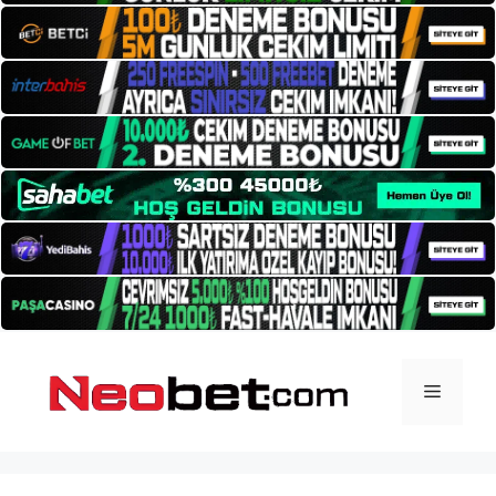
İçeriğe
atla
Menü