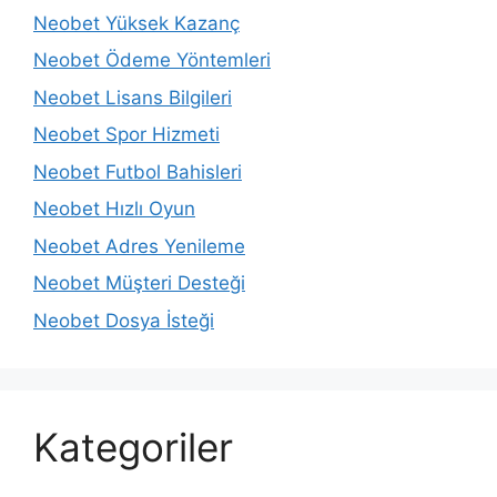
Neobet Yüksek Kazanç
Neobet Ödeme Yöntemleri
Neobet Lisans Bilgileri
Neobet Spor Hizmeti
Neobet Futbol Bahisleri
Neobet Hızlı Oyun
Neobet Adres Yenileme
Neobet Müşteri Desteği
Neobet Dosya İsteği
Kategoriler