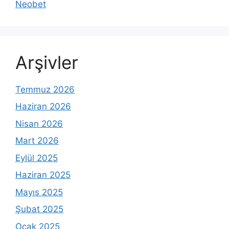
Neobet
Arşivler
Temmuz 2026
Haziran 2026
Nisan 2026
Mart 2026
Eylül 2025
Haziran 2025
Mayıs 2025
Şubat 2025
Ocak 2025