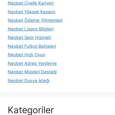
Neobet Üyelik Kariyeri
Neobet Yüksek Kazanç
Neobet Ödeme Yöntemleri
Neobet Lisans Bilgileri
Neobet Spor Hizmeti
Neobet Futbol Bahisleri
Neobet Hızlı Oyun
Neobet Adres Yenileme
Neobet Müşteri Desteği
Neobet Dosya İsteği
Kategoriler