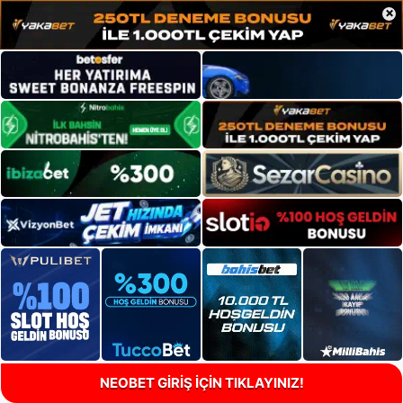
×
NEOBET GİRİŞ İÇİN TIKLAYINIZ!