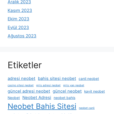
Aralık 2023
Kasım 2023
Ekim 2023
Eylül 2023
Ağustos 2023
Etiketler
adresi neobet
bahis sitesi neobet
canli neobet
casino sitesi neobet
giris adresi neobet
giris yap neobet
güncel adresi neobet
güncel neobet
kayit neobet
Neobet Adresi
Neobet
neobet bahis
Neobet Bahis Sitesi
neobet canli