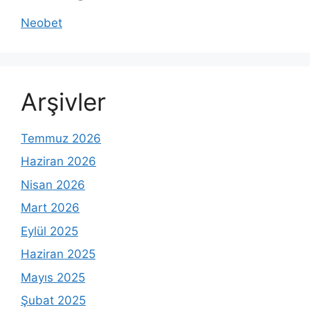
Neobet
Arşivler
Temmuz 2026
Haziran 2026
Nisan 2026
Mart 2026
Eylül 2025
Haziran 2025
Mayıs 2025
Şubat 2025