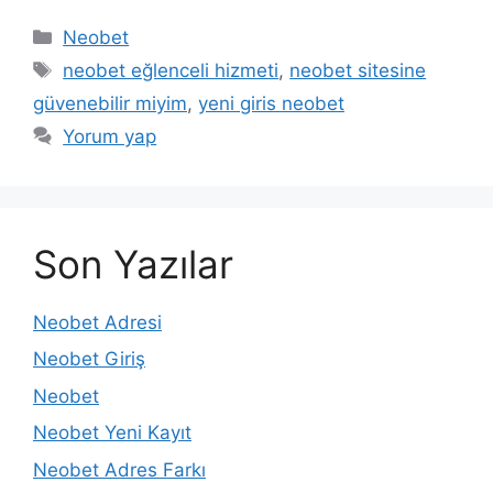
Kategoriler
Neobet
Etiketler
neobet eğlenceli hizmeti
,
neobet sitesine
güvenebilir miyim
,
yeni giris neobet
Yorum yap
Son Yazılar
Neobet Adresi
Neobet Giriş
Neobet
Neobet Yeni Kayıt
Neobet Adres Farkı