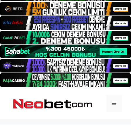
İçeriğe
atla
Menü