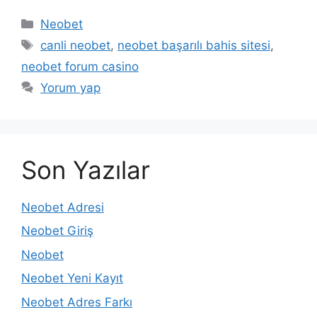
Kategoriler
Neobet
Etiketler
canli neobet
,
neobet başarılı bahis sitesi
,
neobet forum casino
Yorum yap
Son Yazılar
Neobet Adresi
Neobet Giriş
Neobet
Neobet Yeni Kayıt
Neobet Adres Farkı