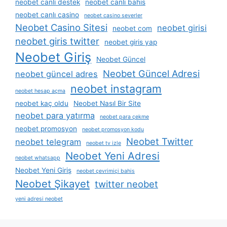
neobet canli destek
neobet canlı bahis
neobet canlı casino
neobet casino severler
Neobet Casino Sitesi
neobet girisi
neobet com
neobet giris twitter
neobet giris yap
Neobet Giriş
Neobet Güncel
Neobet Güncel Adresi
neobet güncel adres
neobet instagram
neobet hesap açma
neobet kaç oldu
Neobet Nasıl Bir Site
neobet para yatırma
neobet para çekme
neobet promosyon
neobet promosyon kodu
Neobet Twitter
neobet telegram
neobet tv izle
Neobet Yeni Adresi
neobet whatsapp
Neobet Yeni Giriş
neobet çevrimiçi bahis
Neobet Şikayet
twitter neobet
yeni adresi neobet