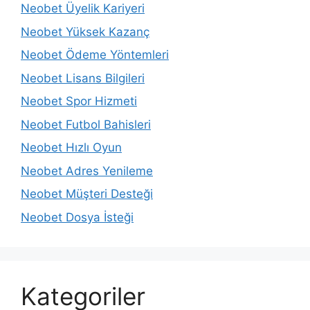
Neobet Üyelik Kariyeri
Neobet Yüksek Kazanç
Neobet Ödeme Yöntemleri
Neobet Lisans Bilgileri
Neobet Spor Hizmeti
Neobet Futbol Bahisleri
Neobet Hızlı Oyun
Neobet Adres Yenileme
Neobet Müşteri Desteği
Neobet Dosya İsteği
Kategoriler