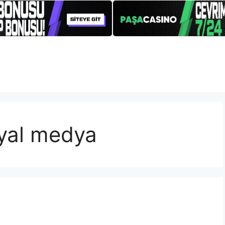
yal medya