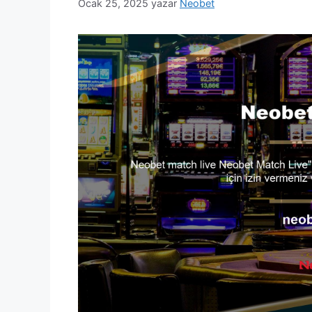
Ocak 25, 2025
yazar
Neobet