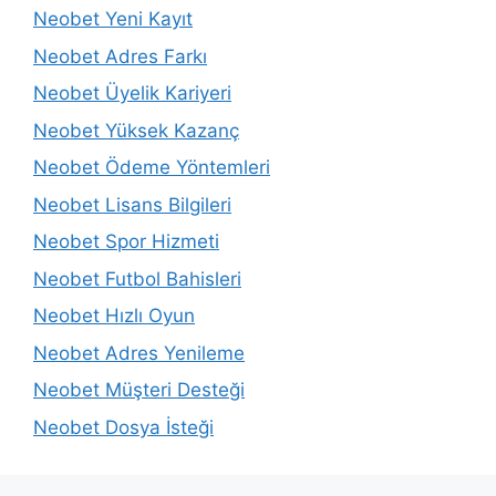
Neobet Yeni Kayıt
Neobet Adres Farkı
Neobet Üyelik Kariyeri
Neobet Yüksek Kazanç
Neobet Ödeme Yöntemleri
Neobet Lisans Bilgileri
Neobet Spor Hizmeti
Neobet Futbol Bahisleri
Neobet Hızlı Oyun
Neobet Adres Yenileme
Neobet Müşteri Desteği
Neobet Dosya İsteği