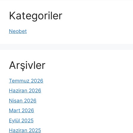
Kategoriler
Neobet
Arşivler
Temmuz 2026
Haziran 2026
Nisan 2026
Mart 2026
Eylül 2025
Haziran 2025