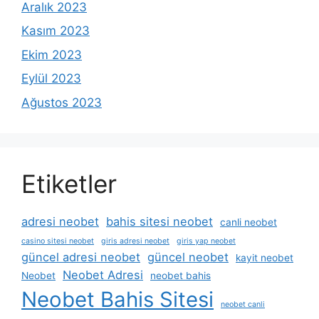
Aralık 2023
Kasım 2023
Ekim 2023
Eylül 2023
Ağustos 2023
Etiketler
adresi neobet
bahis sitesi neobet
canli neobet
casino sitesi neobet
giris adresi neobet
giris yap neobet
güncel adresi neobet
güncel neobet
kayit neobet
Neobet Adresi
Neobet
neobet bahis
Neobet Bahis Sitesi
neobet canli