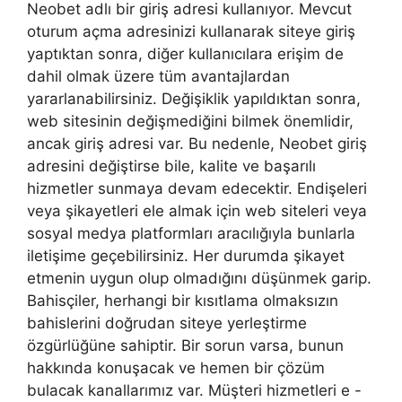
Neobet adlı bir giriş adresi kullanıyor. Mevcut
oturum açma adresinizi kullanarak siteye giriş
yaptıktan sonra, diğer kullanıcılara erişim de
dahil olmak üzere tüm avantajlardan
yararlanabilirsiniz. Değişiklik yapıldıktan sonra,
web sitesinin değişmediğini bilmek önemlidir,
ancak giriş adresi var. Bu nedenle, Neobet giriş
adresini değiştirse bile, kalite ve başarılı
hizmetler sunmaya devam edecektir. Endişeleri
veya şikayetleri ele almak için web siteleri veya
sosyal medya platformları aracılığıyla bunlarla
iletişime geçebilirsiniz. Her durumda şikayet
etmenin uygun olup olmadığını düşünmek garip.
Bahisçiler, herhangi bir kısıtlama olmaksızın
bahislerini doğrudan siteye yerleştirme
özgürlüğüne sahiptir. Bir sorun varsa, bunun
hakkında konuşacak ve hemen bir çözüm
bulacak kanallarımız var. Müşteri hizmetleri e -