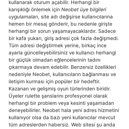
kullanarak oturum açabilir. Herhangi bir
karışıklığı önlemek için
Neobet üye bilgileri
uygulamaları
, site adı değişirse kullanıcılarına
hemen bir mesaj gönderir, bu nedenle girişte
herhangi bir sorun yaşamayacaklardır. Sadece
bir kafa yukarı, giriş adresi çok fazla değişmedi.
Tüm adresi değiştirmek yerine, birkaç ince
ayarla güncelleyebilirsiniz ve kullanıcı herhangi
bir güçlük olmadan eğlencelerinin tadını
çıkarmaya devam edebilir. Benzersiz özellikleri
nedeniyle Neobet, kullanıcıların bağlanması ve
iletişim kurması için popüler bir hedeftir.
Kazanan ve gelişmiş oyun türlerinden biridir.
Üyeler rulette şanslarını profesyonel olarak
herhangi bir problem veya kesinti yaşamadan
deneyebilirler. Neobet hala yeni adres hizmetini
kullanıyor olsa da bazı yeni kullanıcılar mevcut
tüm adreslerden habersiz. Web sitesi şu anda