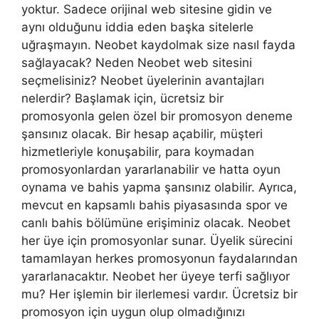
yoktur. Sadece orijinal web sitesine gidin ve
aynı olduğunu iddia eden başka sitelerle
uğraşmayın. Neobet kaydolmak size nasıl fayda
sağlayacak? Neden Neobet web sitesini
seçmelisiniz? Neobet üyelerinin avantajları
nelerdir? Başlamak için, ücretsiz bir
promosyonla gelen özel bir promosyon deneme
şansınız olacak. Bir hesap açabilir, müşteri
hizmetleriyle konuşabilir, para koymadan
promosyonlardan yararlanabilir ve hatta oyun
oynama ve bahis yapma şansınız olabilir. Ayrıca,
mevcut en kapsamlı bahis piyasasında spor ve
canlı bahis bölümüne erişiminiz olacak. Neobet
her üye için promosyonlar sunar. Üyelik sürecini
tamamlayan herkes promosyonun faydalarından
yararlanacaktır. Neobet her üyeye terfi sağlıyor
mu? Her işlemin bir ilerlemesi vardır. Ücretsiz bir
promosyon için uygun olup olmadığınızı