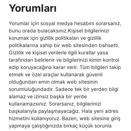
Yorumları
Yorumlar için sosyal medya hesabını sorarsanız,
bunu orada bulacaksınız.Kişisel bilgilerinizi
korumak için gizlilik politikaları ve gizlilik
politikalarına sahip bir web sitesinden bahsetti.
Gizlilik ve kişisel verilerle ilgili kurallar yasa
tarafından belirlenir ve bilgilerinizi kimin kontrol
edip koruyacağına karar verir. Tüm bilgileri takip
etmek ve özel araçlar kullanarak güvenli
olduğundan emin olmak web sitesinin
sorumluluğundadır. Sadece tek bir yerden bilgi
alamaz ve izinsiz başka bir yerde
kullanamazsınız. Sorarsanız, bilgilerinizi
başkalarıyla paylaşmayacağız. Hala yeni adres
hizmetini kullanıyoruz. Bazen, web sitesine giriş
yapmaya çalıştığınızda birkaç küçük sorunla