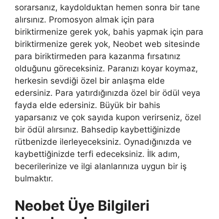
sorarsanız, kaydolduktan hemen sonra bir tane
alırsınız. Promosyon almak için para
biriktirmenize gerek yok, bahis yapmak için para
biriktirmenize gerek yok, Neobet web sitesinde
para biriktirmeden para kazanma fırsatınız
olduğunu göreceksiniz. Paranızı koyar koymaz,
herkesin sevdiği özel bir anlaşma elde
edersiniz. Para yatırdığınızda özel bir ödül veya
fayda elde edersiniz. Büyük bir bahis
yaparsanız ve çok sayıda kupon verirseniz, özel
bir ödül alırsınız. Bahsedip kaybettiğinizde
rütbenizde ilerleyeceksiniz. Oynadığınızda ve
kaybettiğinizde terfi edeceksiniz. İlk adım,
becerilerinize ve ilgi alanlarınıza uygun bir iş
bulmaktır.
Neobet Üye Bilgileri