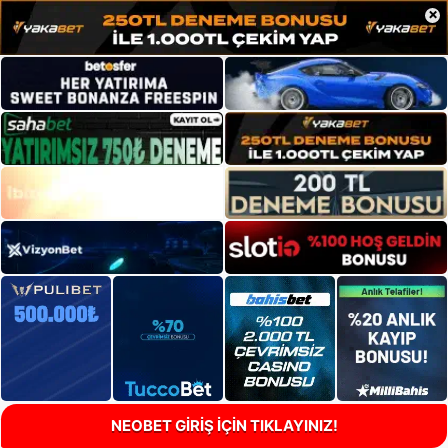
×
NEOBET GİRİŞ İÇİN TIKLAYINIZ!