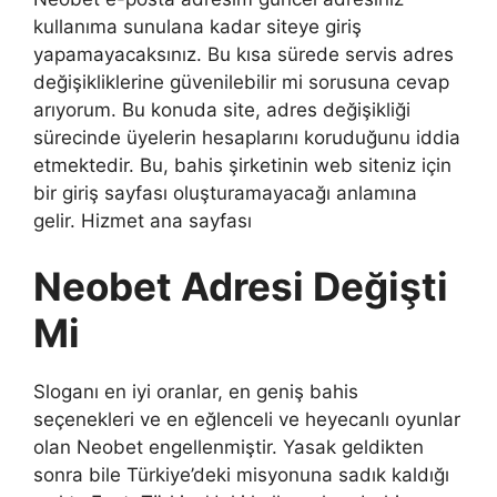
kullanıma sunulana kadar siteye giriş
yapamayacaksınız. Bu kısa sürede servis adres
değişikliklerine güvenilebilir mi sorusuna cevap
arıyorum. Bu konuda site, adres değişikliği
sürecinde üyelerin hesaplarını koruduğunu iddia
etmektedir. Bu, bahis şirketinin web siteniz için
bir giriş sayfası oluşturamayacağı anlamına
gelir. Hizmet ana sayfası
Neobet Adresi Değişti
Mi
Sloganı en iyi oranlar, en geniş bahis
seçenekleri ve en eğlenceli ve heyecanlı oyunlar
olan Neobet engellenmiştir. Yasak geldikten
sonra bile Türkiye’deki misyonuna sadık kaldığı