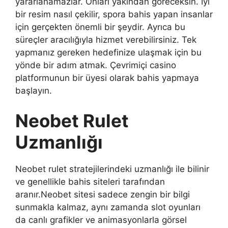
yararlanamazlar. Onları yakından göreceksin. İyi
bir resim nasıl çekilir, spora bahis yapan insanlar
için gerçekten önemli bir şeydir. Ayrıca bu
süreçler aracılığıyla hizmet verebilirsiniz. Tek
yapmanız gereken hedefinize ulaşmak için bu
yönde bir adım atmak. Çevrimiçi casino
platformunun bir üyesi olarak bahis yapmaya
başlayın.
Neobet Rulet
Uzmanlığı
Neobet rulet stratejilerindeki uzmanlığı ile bilinir
ve genellikle bahis siteleri tarafından
aranır.Neobet sitesi sadece zengin bir bilgi
sunmakla kalmaz, aynı zamanda slot oyunları
da canlı grafikler ve animasyonlarla görsel