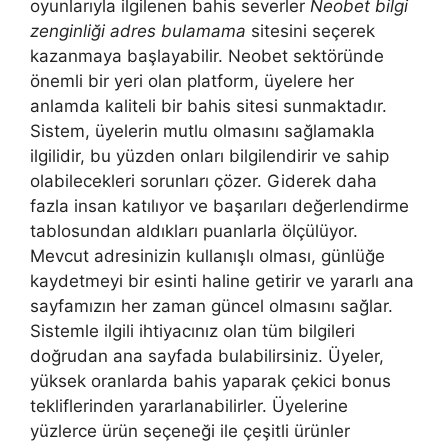
oyunlarıyla ilgilenen bahis severler
Neobet bilgi
zenginliği adres bulamama
sitesini seçerek
kazanmaya başlayabilir. Neobet sektöründe
önemli bir yeri olan platform, üyelere her
anlamda kaliteli bir bahis sitesi sunmaktadır.
Sistem, üyelerin mutlu olmasını sağlamakla
ilgilidir, bu yüzden onları bilgilendirir ve sahip
olabilecekleri sorunları çözer. Giderek daha
fazla insan katılıyor ve başarıları değerlendirme
tablosundan aldıkları puanlarla ölçülüyor.
Mevcut adresinizin kullanışlı olması, günlüğe
kaydetmeyi bir esinti haline getirir ve yararlı ana
sayfamızın her zaman güncel olmasını sağlar.
Sistemle ilgili ihtiyacınız olan tüm bilgileri
doğrudan ana sayfada bulabilirsiniz. Üyeler,
yüksek oranlarda bahis yaparak çekici bonus
tekliflerinden yararlanabilirler. Üyelerine
yüzlerce ürün seçeneği ile çeşitli ürünler