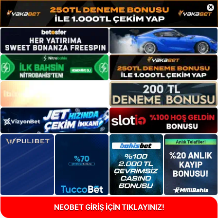
×
NEOBET GİRİŞ İÇİN TIKLAYINIZ!